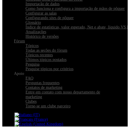
Importação de dados
Como funciona e configura a importação de mãos de pôquer
Configurar as salas
Configurando sites de pôquer
Glossário
Índice de estatísticas, valor esperado, Net e abate, líquido VS 
Atualizações
Histórico de versões
Fórum
Tópicos
Todas as seções do fórum
Tópicos recentes
Últimos tópicos postados
Pesquisa
Pesquise tópicos por critérios
Apoio
FAQ
Perguntas frequentes
Contatos de marketing
Entre em contato com nosso departamento de
marketing
Clubes
Torne-se um clube parceiro