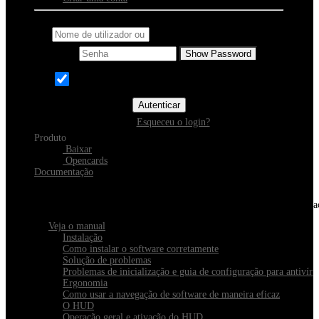
Nome de utilizador ou email
Senha
Show Password
Memorizar
Autenticar
Esqueceu o login?
Produto
Baixar
Opencards
Documentação
Descubra o Xeester
Tudo o que você precisa saber sobre instalação, navegação e configura
Veja o manual
Instalação
Como instalar o software corretamente
Solução de problemas
Problemas de inicialização e guia de configuração para antivírus
Ergonomia
Como usar a navegação de software de maneira eficaz
O HUD
Operação geral e ativação do HUD