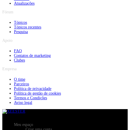
Atualizações
Fórum
Tópicos
Tópicos recentes
Pesquisa
Apoio
FAQ
Contatos de marketing
Clubes
Empresa
O time
Parceiros
Política de privacidade
Política de gestão de cookies
Termos e Condições
Aviso legal
Meu espaço
Criar uma conta