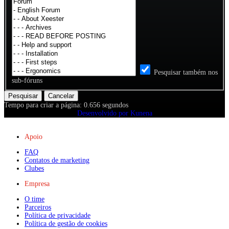
Pesquisar também nos
sub-fóruns
Pesquisar
Cancelar
Tempo para criar a página: 0.656 segundos
Desenvolvido por
Kunena
Apoio
FAQ
Contatos de marketing
Clubes
Empresa
O time
Parceiros
Política de privacidade
Política de gestão de cookies