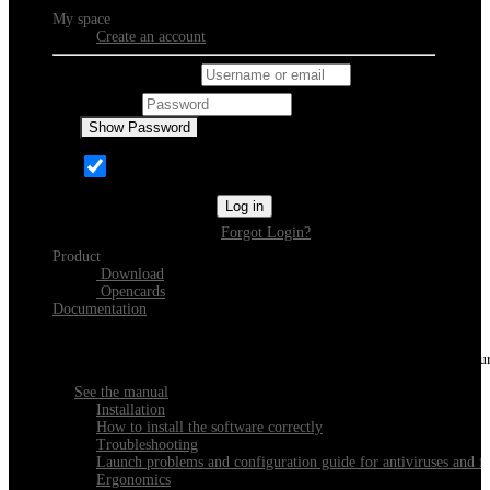
My space
Create an account
Username or email
Password
Show Password
Remember Me
Log in
Forgot Login?
Product
Download
Opencards
Documentation
Discover Xeester
Everything you need to know about installing, navigating and configu
See the manual
Installation
How to install the software correctly
Troubleshooting
Launch problems and configuration guide for antiviruses and fi
Ergonomics