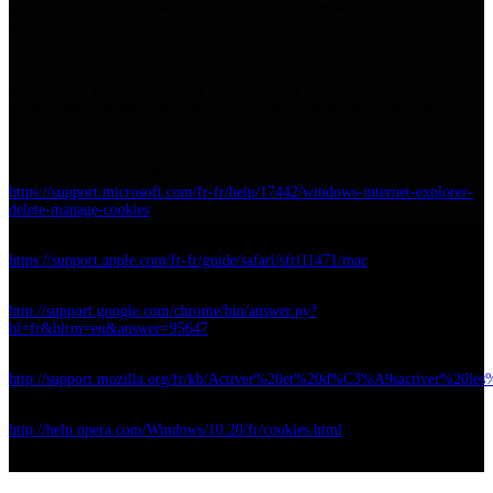
susceptible de modifier sa navigation sur Internet et ses conditions d’accès à
certains services nécessitant l’utilisation de cookies.
L’Utilisateur peut faire le choix à tout moment d’exprimer et de modifier
ses souhaits en matière de cookies, par les moyens décrits ci-dessous.
Pour Internet Explorer™ :
https://support.microsoft.com/fr-fr/help/17442/windows-internet-explorer-
delete-manage-cookies
,
Pour Safari™ :
https://support.apple.com/fr-fr/guide/safari/sfri11471/mac
,
Pour Chrome™ :
http://support.google.com/chrome/bin/answer.py?
hl=fr&hlrm=en&answer=95647
,
Pour Firefox™ :
http://support.mozilla.org/fr/kb/Activer%20et%20d%C3%A9sactiver%20les
Pour Opera™ :
http://help.opera.com/Windows/10.20/fr/cookies.html