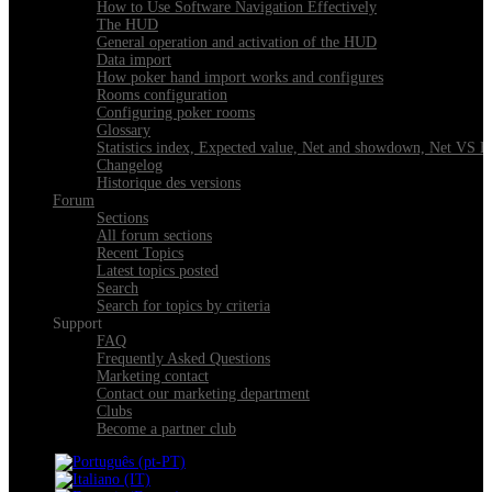
How to Use Software Navigation Effectively
The HUD
General operation and activation of the HUD
Data import
How poker hand import works and configures
Rooms configuration
Configuring poker rooms
Glossary
Statistics index, Expected value, Net and showdown, Net VS 
Changelog
Historique des versions
Forum
Sections
All forum sections
Recent Topics
Latest topics posted
Search
Search for topics by criteria
Support
FAQ
Frequently Asked Questions
Marketing contact
Contact our marketing department
Clubs
Become a partner club