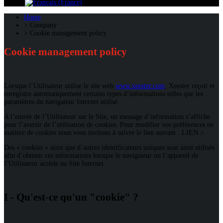
Home
Company
Cookie management policy
Cookie management policy
Lorsque l’Utilisateur utilise le site web
www.xeester.com
, Xeester reçoit et
enregistre automatiquement certains types d’informations telles que les
paramètres du navigateur Internet utilisé.
A l’entrée de l’Utilisateur sur le Site, un message d’information s’affiche
pour l’avertir de l’utilisation de cookies. Pour modifier vos préférences en
matière de cookies nous vous invitons à suivre le lien suivant : LIEN >
Des « cookies » ainsi que d’autres identificateurs uniques sont ainsi utilisés
afin d’obtenir ces informations lorsque le navigateur ou l’appareil de
l’Utilisateur accède au Site Internet.
I - Qu'est-ce qu'un "cookie" ?