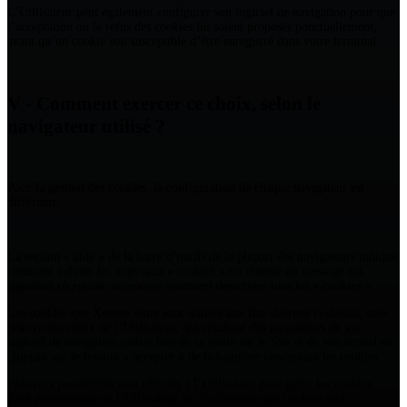
L’Utilisateur peut également configurer son logiciel de navigation pour que
l’acceptation ou le refus des cookies lui soient proposés ponctuellement,
avant qu’un cookie soit susceptible d’être enregistré dans votre terminal.
V - Comment exercer ce choix, selon le
navigateur utilisé ?
Pour la gestion des cookies, la configuration de chaque navigateur est
différente.
La section « aide » de la barre d’outils de la plupart des navigateurs indique
comment refuser les nouveaux « cookies » ou obtenir un message qui
signaleur réception, ou encore comment désactiver tous les « cookies ».
Les cookies que Xeester émet sont utilisés aux fins décrites ci-dessus, sous
réserve des choix de l’Utilisateur, qui résultent des paramètres de son
logiciel de navigation utilisé lors de sa visite sur le Site et de son accord en
cliquant sur le bouton « accepter » de la bannière concernant les cookies.
Plusieurs possibilités sont offertes à l’Utilisateur pour gérer les cookies.
Tout paramétrage de l’Utilisateur sur l’utilisation des cookies sera