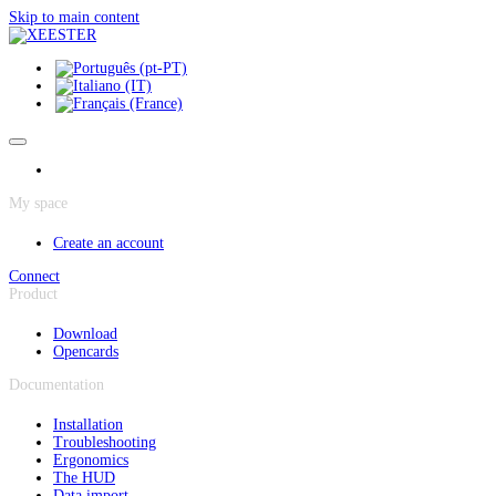
Cookies management panel
Skip to main content
My space
Create an account
Connect
Product
Download
Opencards
Documentation
Installation
Troubleshooting
Ergonomics
The HUD
Data import