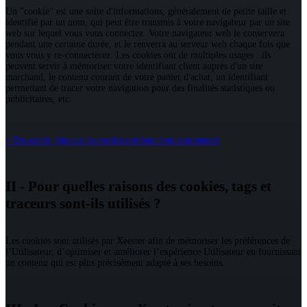
Un "cookie" est une suite d'informations, généralement de petite taille et
identifié par un nom, qui peut être transmis à votre navigateur par un site
web sur lequel vous vous connectez. Votre navigateur web le conservera
pendant une certaine durée, et le renverra au serveur web chaque fois que
vous vous y re-connecterez. Les cookies ont de multiples usages : ils
peuvent servir à mémoriser votre identifiant client auprès d'un site
marchand, le contenu courant de votre panier d'achat, un identifiant
permettant de tracer votre navigation pour des finalités statistiques ou
publicitaires, etc.
> En savoir plus sur les cookies et leur fonctionnement
II - Pour quelles raisons des cookies, tags et
traceurs sont-ils utilisés ?
Les cookies sont utilisés par Xeester afin de mémoriser les préférences de
l’Utilisateur, d’optimiser et améliorer l’expérience Utilisateur en fournissant
un contenu qui est plus précisément adapté à ses besoins.