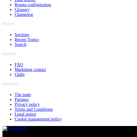
Rooms configuration
Glossary
Changelog
Forum
Sections
Recent Topics
Search
Support
FAQ
Marketing contact
Clubs
Company
The team
Partners
Privacy policy
Terms and Conditions
Legal notice
Cookie management policy