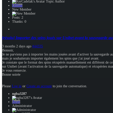
Topic Author
Offline
New Member
Posts: 2
Thanks: 0
[résolu] Importer des spins joués sur Unibet avant la sauvegarde a
3 months 2 days ago
#44335
Bonsoir,
Je ne parviens pas à importer les mains jouées avant d'activer la sauvegarde a
mais je souhaiterais importer également les spins que j'ai joué avant.
Je constate que le format des spins récupérés manuellement est différent de c
sur Unibet (avant l'activation de la sauvegarde automatique) et récupérées m
Je vous remercie.
Bonne soirée
Please
Log in
or
Create an account
to join the conversation.
ngba3287
Away
Administrator