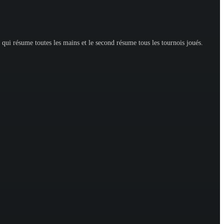
 qui résume toutes les mains et le second résume tous les tournois joués.