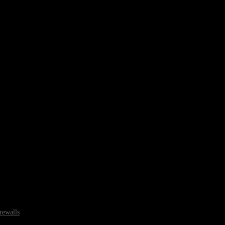
ring Xeester
rewalls