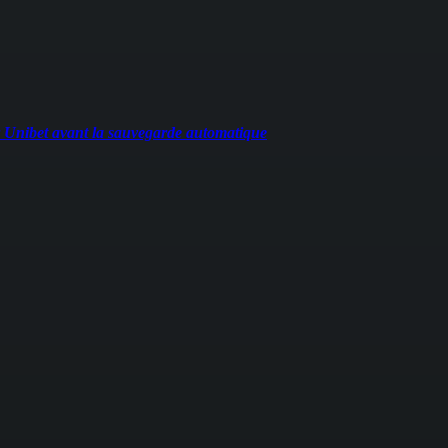
ur Unibet avant la sauvegarde automatique