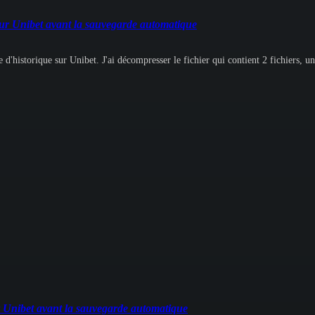
 sur Unibet avant la sauvegarde automatique
'historique sur Unibet. J'ai décompresser le fichier qui contient 2 fichiers, un
ur Unibet avant la sauvegarde automatique