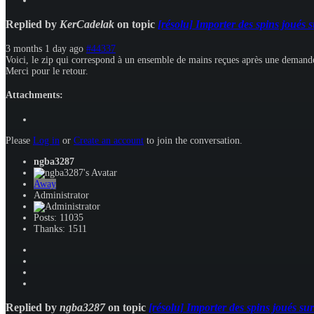
Replied by
KerCadelak
on topic
[résolu] Importer des spins joués
3 months 1 day ago
#44337
Voici, le zip qui correspond à un ensemble de mains reçues après une demande d
Merci pour le retour.
Attachments:
Please
Log in
or
Create an account
to join the conversation.
ngba3287
Away
Administrator
Posts: 11035
Thanks: 1511
Replied by
ngba3287
on topic
[résolu] Importer des spins joués s