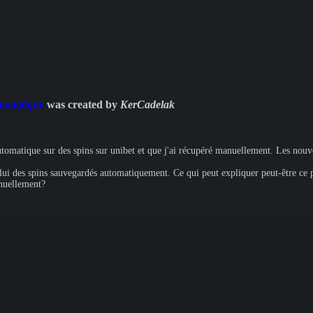
utomatique
was created by
KerCadelak
utomatique sur des spins sur unibet et que j'ai récupéré manuellement. Les nouve
elui des spins sauvegardés automatiquement. Ce qui peut expliquer peut-être ce 
anuellement?