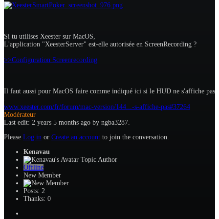
Si tu utilises Xeester sur MacOS,
L'application "XeesterServer" est-elle autorisée en ScreenRecording ?
>>Configuration Screenrecording
Il faut aussi pour MacOS faire comme indiqué ici si le HUD ne s'affiche pas
:
www.xeester.com/fr/forum/mac-version/144...-s-affiche-pas#37264
Modérateur
Last edit: 2 years 5 months ago by
ngba3287
.
Please
Log in
or
Create an account
to join the conversation.
Kenavau
Topic Author
Offline
New Member
Posts: 2
Thanks: 0