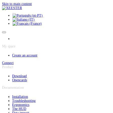
Cookies management panel
Skip to main content
My space
Create an account
Connect
Product
Download
Opencards
Documentation
Installation
Troubleshooting
Ergonomics
The HUD
Data import