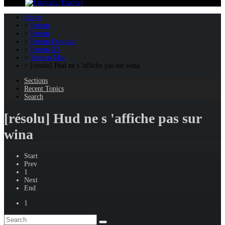
Home
Forum
Forum
Forum Français
Forum X2
Version Mac
[résolu] Hud ne s 'affiche pas sur wina
Sections
Recent Topics
Search
[résolu] Hud ne s 'affiche pas sur
wina
Start
Prev
1
Next
End
1