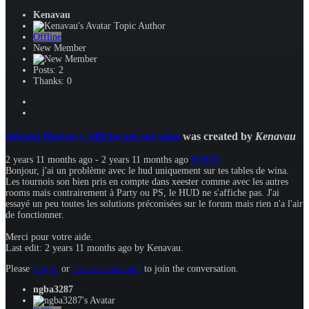
Kenavau
Topic Author
Offline
New Member
Posts: 2
Thanks: 0
[résolu] Hud ne s 'affiche pas sur wina
was created by
Kenavau
2 years 11 months ago
-
2 years 11 months ago
#38965
Bonjour, j'ai un problème avec le hud uniquement sur tes tables de wina.
Les tournois son bien pris en compte dans xeester comme avec les autres
rooms mais contrairement à Party ou PS, le HUD ne s'affiche pas. J'ai
essayé un peu toutes les solutions préconisées sur le forum mais rien n'a l'air
de fonctionner.
Merci pour votre aide.
Last edit: 2 years 11 months ago by
Kenavau
.
Please
Log in
or
Create an account
to join the conversation.
ngba3287