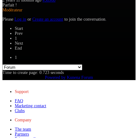
2 years 11 months ago
#38968
Parfait !
Modérateur
Please
Log in
or
Create an account
to join the conversation.
Start
Prev
1
Next
End
1
Time to create page: 0.723 seconds
Powered by
Kunena Forum
Support
FAQ
Marketing contact
Clubs
Company
The team
Partners