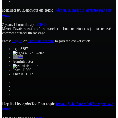
Replied by
Kenavau
on topic
[résolu] Hud ne s 'affiche pas sur
wina
2 years 11 months ago
#38967
Merci. J'avais réussi a refaire marcher le hud sur win mais j'ai pas trouvé
comment effacer un message.
Please
Log in
or
Create an account
to join the conversation.
ngba3287
Offline
Administrator
Posts: 11036
Thanks: 1512
Replied by
ngba3287
on topic
[résolu] Hud ne s 'affiche pas sur
wina