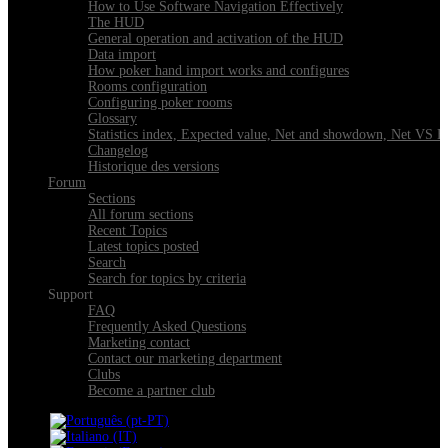
How to Use Software Navigation Effectively
The HUD
General operation and activation of the HUD
Data import
How poker hand import works and configures
Rooms configuration
Configuring poker rooms
Glossary
Statistics index, Expected value, Net and showdown, Net VS 
Changelog
Historique des versions
Forum
Sections
All forum sections
Recent Topics
Latest topics posted
Search
Search for topics by criteria
Support
FAQ
Frequently Asked Questions
Marketing contact
Contact our marketing department
Clubs
Become a partner club