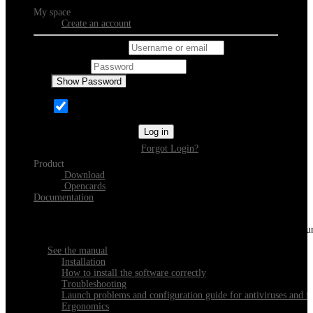
My space
Create an account
Username or email
Password
Show Password
Remember Me
Log in
Forgot Login?
Product
Download
Opencards
Documentation
Discover Xeester
Everything you need to know about installing, navigating and configu
See the manual
Installation
How to install the software correctly
Troubleshooting
Launch problems and configuration guide for antiviruses and fi
Ergonomics